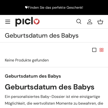
4h
💝Finden Sie das perfekte Geschenk!
Direkt zum Inhalt
Menü
Suche
Einloggen
Eink
Suchen
Suchen
Geburtsdatum des Babys
1 Artikel 
2 Art
Keine Produkte gefunden
Geburtsdatum des Babys
Geburtsdatum des Babys
Ein personalisiertes Baby-Dossier ist eine einzigartige
Möglichkeit, die wertvollsten Momente zu bewahren, die